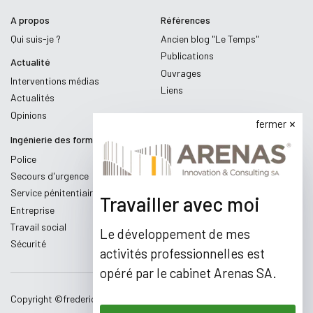
A propos
Références
Qui suis-je ?
Ancien blog "Le Temps"
Publications
Actualité
Ouvrages
Interventions médias
Liens
Actualités
Opinions
fermer
Ingénierie des formations
Police
Secours d'urgence
Service pénitentiaire
Travailler avec moi
Entreprise
Travail social
Le développement de mes
Sécurité
activités professionnelles est
opéré par le cabinet Arenas SA.
Copyright ©
fredericmaillard.com
,
2026