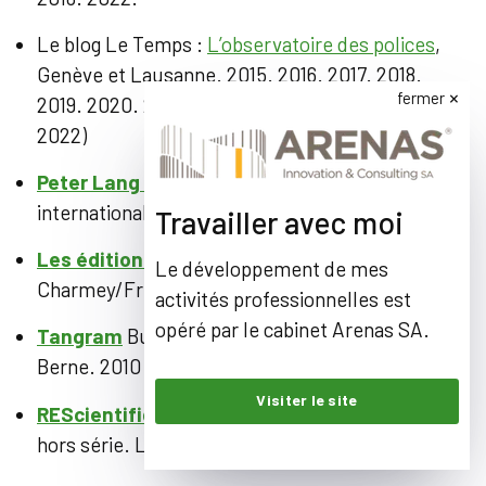
Le blog Le Temps :
L’observatoire des polices
,
Genève et Lausanne. 2015. 2016. 2017. 2018.
fermer
2019. 2020. 2021 (120ème édition de blog le 2 mai
2022)
Peter Lang
SA
, Editions scientifiques
internationales, Berne. 2012
Travailler avec moi
Les éditions de L’Hèbe
, La Question.
Le développement de mes
Charmey/Fribourg. 2010
activités professionnelles est
opéré par le cabinet Arenas SA.
Tangram
Bulletin 26, Confédération suisse.
Berne. 2010
Visiter le site
REScientifique
, Revue Economique et Sociale,
hors série. Lausanne. 2008, 2009