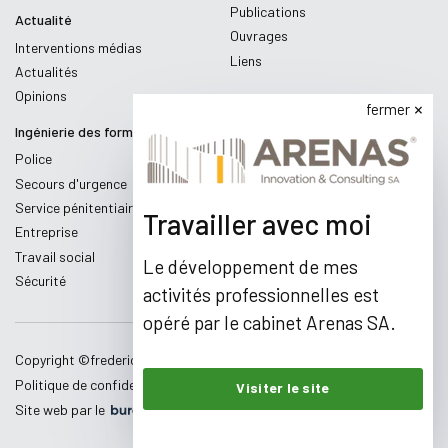
Publications
Actualité
Ouvrages
Interventions médias
Liens
Actualités
Opinions
fermer
Ingénierie des formations
Police
Secours d'urgence
Service pénitentiaire
Travailler avec moi
Entreprise
Travail social
Le développement de mes
Sécurité
activités professionnelles est
opéré par le cabinet Arenas SA.
Copyright ©
fredericmaillard.com
,
2026
Politique de confidentialité
Conditions d'utilisation
Visiter le site
Site web par le