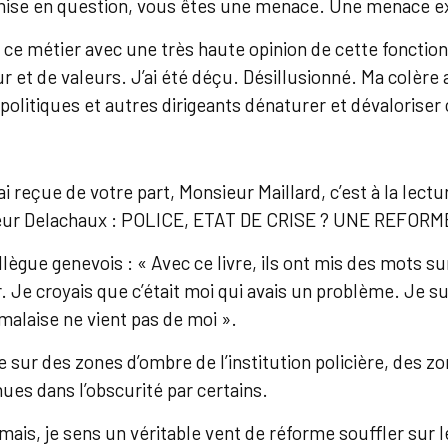
emise en question, vous êtes une menace. Une menace ex
ce métier avec une très haute opinion de cette fonction
 et de valeurs. J’ai été déçu. Désillusionné. Ma colèr
politiques et autres dirigeants dénaturer et dévaloriser
ai reçue de votre part, Monsieur Maillard, c’est à la lect
ieur Delachaux : POLICE, ETAT DE CRISE ? UNE REFOR
ègue genevois : « Avec ce livre, ils ont mis des mots su
ier. Je croyais que c’était moi qui avais un problème. Je s
 malaise ne vient pas de moi ».
re sur des zones d’ombre de l’institution policière, des 
es dans l’obscurité par certains.
mais, je sens un véritable vent de réforme souffler sur l