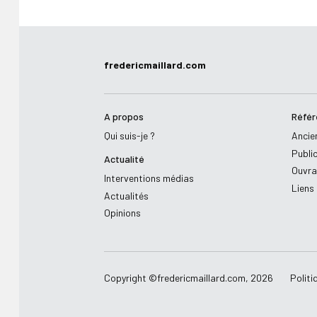
fredericmaillard.com
A propos
Référ
Qui suis-je ?
Ancie
Publi
Actualité
Ouvr
Interventions médias
Liens
Actualités
Opinions
Copyright ©
fredericmaillard.com
,
2026
Politi