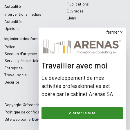
Publications
Actualité
Ouvrages
Interventions médias
Liens
Actualités
Opinions
fermer
Ingénierie des formations
Police
Secours d'urgence
Service pénitentiaire
Travailler avec moi
Entreprise
Travail social
Le développement de mes
Sécurité
activités professionnelles est
opéré par le cabinet Arenas SA.
Copyright ©
fredericmaillard.com
,
2026
Politique de confidentialité
Conditions d'utilisation
Visiter le site
Site web par le